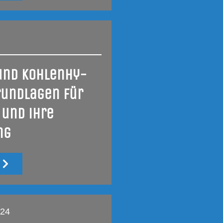
und Koh­len­hy­
rund­la­gen für
 und ihre
ng
u
024