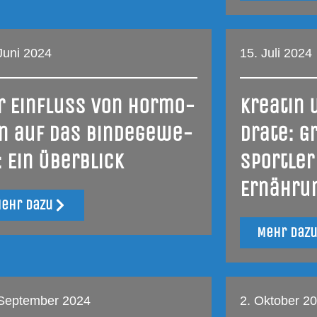
Juni 2024
15. Juli 2024
r Ein­fluss von Hor­mo­
Krea­tin 
n auf das Bin­de­ge­we­
dra­te: G
: Ein Überblick
Sport­ler
Ernähru
ehr dazu
Mehr daz
 September 2024
2. Oktober 2