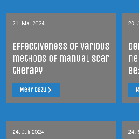
21. Mai 2024
20. 
Effec­ti­ve­ness of various
De
methods of manu­al scar
ne
therapy
be
Mehr dazu
M
24. Juli 2024
24.