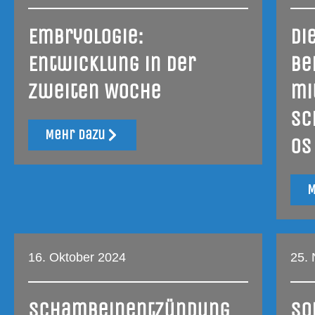
Embryologie:
Di
Entwicklung in der
Be
zweiten Woche
mi
Sc
Mehr dazu
Os
M
16. Oktober 2024
25.
Schambeinentzündung
So