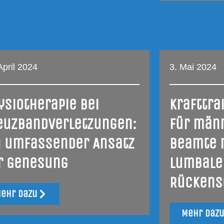
April 2024
3. Mai 2024
­sio­the­ra­pie bei
Kraft­trai
uz­band­ver­let­zun­gen:
für männ­
n umfas­sen­der Ansatz
be­am­te 
r Genesung
lum­ba­l
Rückens
ehr dazu
Mehr daz