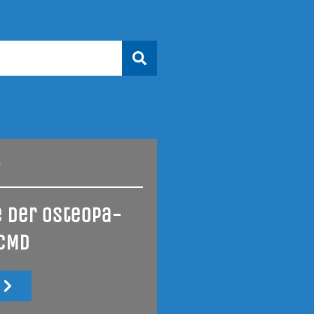
4
e der Osteo­pa­
 CMD
u