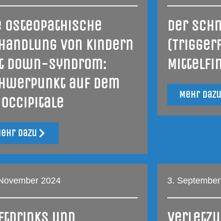
e osteopathische
Der Sch
handlung von Kindern
(Trigger
t Down-Syndrom:
Mittelfi
hwerpunkt auf dem
Mehr daz
 Occipitale
ehr dazu
 November 2024
3. September
ftdrinks und
Verletzu