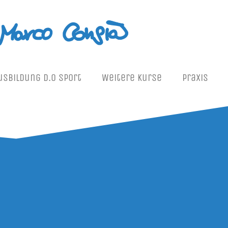
us­bil­dung D.O Sport
Wei­te­re Kurse
Pra­xis