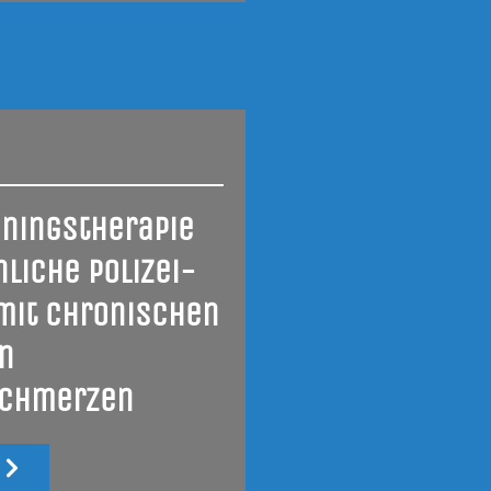
­nings­the­ra­pie
li­che Poli­zei­
mit chro­ni­schen
en
chmerzen
u