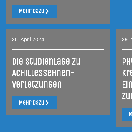
Mehr dazu
26. April 2024
29. 
Die Stu­di­en­la­ge zu
Phy
Achillessehnen-
Kre
Verletzungen
Ei
zu
Mehr dazu
M