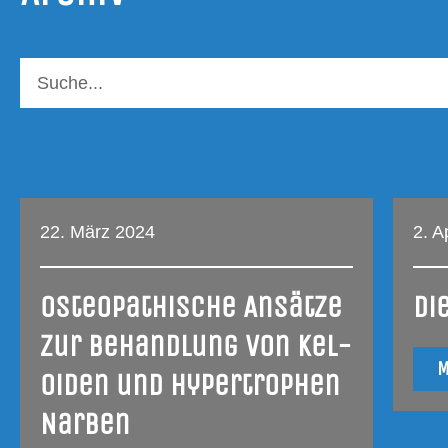
22. März 2024
2. A
Osteo­pa­thi­sche Ansät­ze
Di
zur Behand­lung von Kel­
M
oiden und hyper­tro­phen
Narben