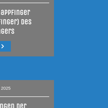
nappfinger
finger) des
ngers
u
 2025
ngen der