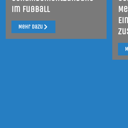
im Fußball
Me
Ei
Mehr dazu
Zu
M
15. September 2025
9. O
Mechanismen der
Ib
Bandscheibenresorption
Au
Ev
Mehr dazu