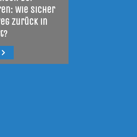
en: Wie sicher
Weg zurück in
t?
u