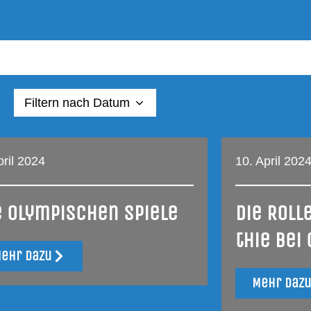
Fil­tern nach Datum
pril 2024
10. April 202
e Olym­pi­schen Spiele
Die Rol­l
thie bei
ehr dazu
Mehr daz