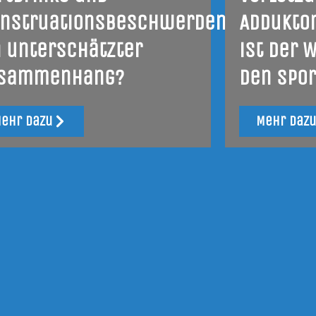
nstruationsbeschwerden:
Adduktor
n unterschätzter
ist der 
sammenhang?
den Spor
ehr dazu
Mehr daz
ktober 2025
uprofen im
sdauersport: Nutzen,
idenz, Risiken