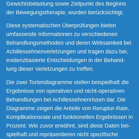
Gewichts­be­las­tung sowie Zeit­punkt des Beginns
der Bewe­gungs­the­ra­pie, wur­den berücksichtigt.
Die­se sys­te­ma­ti­schen Über­prü­fun­gen bie­ten
umfas­sen­de Infor­ma­tio­nen zu ver­schie­de­nen
Behand­lungs­me­tho­den und deren Wirk­sam­keit bei
Achil­les­seh­nen­ver­let­zun­gen und tra­gen dazu bei,
evi­denz­ba­sier­te Ent­schei­dun­gen in der Behand­
lung die­ser Ver­let­zun­gen zu treffen.
Die zwei Tor­ten­dia­gram­me stel­len bei­spiel­haft die
Ergeb­nis­se von ope­ra­ti­ven und nicht-ope­ra­ti­ven
Behand­lun­gen bei Achil­les­seh­nen­ris­sen dar. Die
Dia­gram­me zei­gen die Antei­le von Rerup­tur-Rate,
Kom­pli­ka­ti­ons­ra­te und funk­tio­nel­len Ergeb­nis­sen in
Pro­zent. Wie zuvor erwähnt, sind die­se Daten bei­
spiel­haft und reprä­sen­tie­ren nicht spe­zi­fi­sche