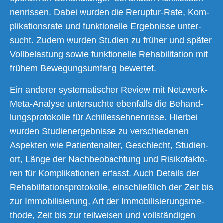
nen­ris­sen. Dabei wur­den die Rerup­tur-Rate, Kom­
pli­ka­ti­ons­ra­te und funk­tio­nel­le Ergeb­nis­se unter­
sucht. Zudem wur­den Stu­di­en zu frü­her und spä­ter
Voll­be­las­tung sowie funk­tio­nel­le Reha­bi­li­ta­ti­on mit
frü­hem Bewe­gungs­um­fang bewertet.
Ein ande­rer sys­te­ma­ti­scher Review mit Netz­werk-
Meta-Ana­ly­se unter­such­te eben­falls die Behand­
lungs­pro­to­kol­le für Achil­les­seh­nen­ris­se. Hier­bei
wur­den Stu­di­en­ergeb­nis­se zu ver­schie­de­nen
Aspek­ten wie Pati­en­ten­al­ter, Geschlecht, Stu­di­en­
ort, Län­ge der Nach­be­ob­ach­tung und Risi­ko­fak­to­
ren für Kom­pli­ka­tio­nen erfasst. Auch Details der
Reha­bi­li­ta­ti­ons­pro­to­kol­le, ein­schließ­lich der Zeit bis
zur Immo­bi­li­sie­rung, Art der Immo­bi­li­sie­rungs­me­
tho­de, Zeit bis zur teil­wei­sen und voll­stän­di­gen