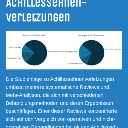
Achillessehnen-
Verletzungen
Die Stu­di­en­la­ge zu Achil­les­seh­nen­ver­let­zun­gen
umfasst meh­re­re sys­te­ma­ti­sche Reviews und
Meta-Ana­ly­sen, die sich mit ver­schie­de­nen
Behand­lungs­me­tho­den und deren Ergeb­nis­sen
beschäf­ti­gen. Einer die­ser Reviews kon­zen­trier­te
sich auf den Ver­gleich von ope­ra­ti­ven und nicht-
ope­ra­ti­ven Behand­lun­gen bei aku­ten Achil­les­seh­